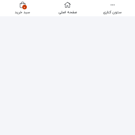
شرکت با گارانتی و خدمات پس از فروش عرضه میشوند.
0
ستون کناری
صفحه اصلی
سبد خرید