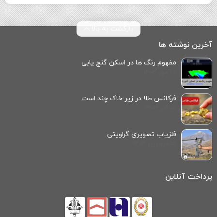
بازگشت به بالا
آخرین نوشته ها
مفهوم رنگ‌ ها در اسکن گنج‌ یابی
20 مهر 1403
فرکانس طلا در زیر خاک چند است
15 آذر 1403
فلزیاب تصویری گراویتی
15 فروردین 1404
پرداخت آنلاین